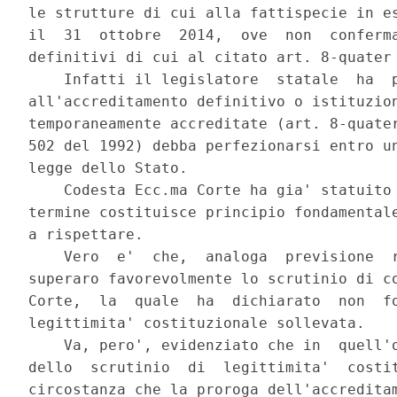
le strutture di cui alla fattispecie in es
il  31  ottobre  2014,  ove  non  conferma
definitivi di cui al citato art. 8-quater 
    Infatti il legislatore  statale  ha  p
all'accreditamento definitivo o istituzion
temporaneamente accreditate (art. 8-quater
502 del 1992) debba perfezionarsi entro un
legge dello Stato. 

    Codesta Ecc.ma Corte ha gia' statuito 
termine costituisce principio fondamentale
a rispettare. 

    Vero  e'  che,  analoga  previsione  r
superaro favorevolmente lo scrutinio di co
Corte,  la  quale  ha  dichiarato  non  fo
legittimita' costituzionale sollevata. 

    Va, pero', evidenziato che in  quell'o
dello  scrutinio  di  legittimita'  costit
circostanza che la proroga dell'accreditam