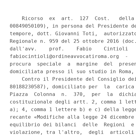
    Ricorso  ex  art.  127  Cost.   della   Regione   Liguria   (C.F.
00849050109), in persona del Presidente della  Giunta  Regionale  pro
tempore, dott. Giovanni Toti,  autorizzato  con  delibera  di  Giunta
Regionale n. 959 del 25 ottobre 2016 (doc. 1), rappresentata e difesa
dall'avv.    prof.    Fabio    Cintioli    (C.F.     CNTFBA62M23F158G
fabiocintioli@ordineavvocatiroma.org  -   fax   0668892383),   giusta
procura  speciale  a  margine  del  presente  atto  ed  elettivamente
domiciliata presso il suo studio in Roma, via Vittoria Colonna n. 32; 
    Contro il Presidente del Consiglio dei ministri pro tempore (C.F.
80188230587), domiciliato per  la  carica  in  Roma,  Palazzo  Chigi,
Piazza  Colonna  n.  370,  per  la  dichiarazione  di  illegittimita'
costituzionale degli artt. 2, comma 1 lettera c); 3, comma 1, lettera
a); 4, comma 1 lettere b) e c) della legge 12 agosto  2016,  n.  164,
recante «Modifiche alla legge 24 dicembre 2012, n. 243, in materia di
equilibrio dei bilanci  delle  Regioni  e  degli  Enti  Locali»,  per
violazione, tra l'altro,  degli  articoli  117,  sesto  comma,  della
Costituzione, nonche' per violazione dell'art. 5, comma 1, lettera b)
della legge costituzionale n. 1 del 2012, e del  principio  di  leale
collaborazione anche in relazione agli  artt.  5,  114  e  117  della
Costituzione. 
 
                                Fatto 
 
    Le disposizioni qui impugnate sono gli artt. 2, comma 1,  lettera
c); 3, comma 1 lettera a); 4, comma 1, lettere b) e c) della legge 12
agosto 2016, n. 164, recante «Modifiche alla legge 24 dicembre  2012,
n. 243, in materia di equilibrio dei bilanci delle  Regioni  e  degli
Enti Locali»;  la  prima  delle  disposizioni  per  violazione  degli
articoli 117, sesto comma, 5 e 114 della  Costituzione,  nonche'  per
violazione  dell'art.  5,   comma   1,   lettera   b)   della   legge
costituzionale n.  1  del  2012,  le  altre  per  la  violazione  del
principio di leale collaborazione anche in relazione agli artt.  5  e
114 della Costituzione. 
    Tali disposizioni hanno introdotto modifiche alla  legge  n.  243
del 2012, ed in particolare agli artt. 10 («Ricorso all'indebitamento
da parte delle Regioni e degli Enti  Locali»),  11  («Concorso  dello
Stato al  finanziamento  dei  livelli  essenziali  e  delle  funzioni
fondamentali nelle fasi avverse del ciclo o al verificarsi di  eventi
eccezionali») e 12 («Concorso delle Regioni e degli Enti Locali  alla
sostenibilita' del debito  pubblico»).  Tali  modifiche  hanno  fatto
seguito alla pronuncia della sentenza di codesta ecc.ma Corte  n.  88
del 10 aprile 2014. 
    Tali modifiche, come si vedra' tra breve, non hanno pero'  tenuto
in  conto  quanto  deciso  da  codesta  Corte  ed  hanno   riproposto
illegittimita' costituzionali analoghe a quelle a suo tempo  rilevate
nella sentenza n. 88 del 2014. 
    Per garantire un'uniformita' di esposizione e, al  tempo  stesso,
l'opportuna sintesi, si affronteranno  partitamente  le  censure  che
riguardano le singole disposizioni impugnate, mettendo previamente  a
confronto quando necessario il testo della vecchia  disposizione,  la
relativa pronuncia resa da codesta Corte con la  citata  sentenza  n.
88/2014 e, infine, il testo della nuova disposizione.  In  tal  modo,
emergeranno con evidenza  i  vizi  di  illegittimita'  costituzionale
(anche) della nuova normativa. 
    Le disposizioni in epigrafe sono costituzionalmente illegittime e
vengono impugnate da Regione Liguria per i seguenti motivi di 
 
                               Diritto 
 
I. Illegittimita' costituzionale dell'art. 2, comma  1,  lettera  c),
della legge 12 agosto 2016, n. 164, per violazione degli  artt.  117,
sesto comma, 5 e  114  della  Costituzione,  nonche'  per  violazione
dell'art. 5, comma 1, lettera b) della legge costituzionale n. 1  del
2012 
    1. Con il primo motivo di ricorso si censura l'art. 2,  comma  1,
lettera c),  della  legge  12  agosto  2016,  n.  164,  il  quale  ha
modificato il comma 5 dell'art. 10 legge n. 243/2012. 
    L'art. 10 cit., prima della modifica, prevedeva che: 
    «1. Il ricorso all'indebitamento  da  parte  delle  regioni,  dei
comuni, delle province, delle citta' metropolitane e  delle  province
autonome di Trento e di  Bolzano  e'  consentito  esclusivamente  per
finanziare spese di  investimento  con  le  modalita'  e  nei  limiti
previsti dal presente articolo e dalla legge dello Stato. 
    2. In attuazione del comma 1, le operazioni di indebitamento sono
effettuale solo contestualmente all'adozione di piani di ammortamento
di durata non superiore alla vita utile dell'investimento, nei  quali
sono evidenziate l'incidenza delle obbligazioni assunte  sui  singoli
esercizi finanziari futuri nonche' le modalita'  di  copertura  degli
oneri corrispondenti. 
    3. Le  operazioni  di  indebitamento  di  cui  al  comma  2  sono
effettuate sulla base di apposite intese concluse in ambito regionale
che garantiscano,  per  l'anno  di  riferimento,  l'equilibrio  della
gestione di cassa finale del complesso degli enti territoriali  della
regione interessata, compresa  la  medesima  regione,  come  definito
dall'articolo 9, comma 1, lettera a). A tal fine, ogni anno i comuni,
le province e le citta'  metropolitane  comunicano  alla  regione  di
appartenenza ovvero alla provincia autonoma di appartenenza,  secondo
modalita' stabilite con il decreto del Presidente del  Consiglio  dei
ministri di cui al comma 5 del presente articolo, il saldo  di  cassa
di cui all'articolo 9, comma 1, lettera a), che l'ente locale prevede
di  conseguire,  nonche'  gli  investimenti  che  intende  realizzare
attraverso  il  ricorso  all'indebitamento  o  con  i  risultati   di
amministrazione degli esercizi precedenti. Ciascun ente  territoriale
puo' in ogni caso ricorrere all'indebitamento nel limite delle  spese
per  rimborsi  di  prestiti  risultanti  dal  proprio   bilancio   di
previsione. 
    4.  Qualora,  in  sede  di   rendiconto,   non   sia   rispettato
l'equi