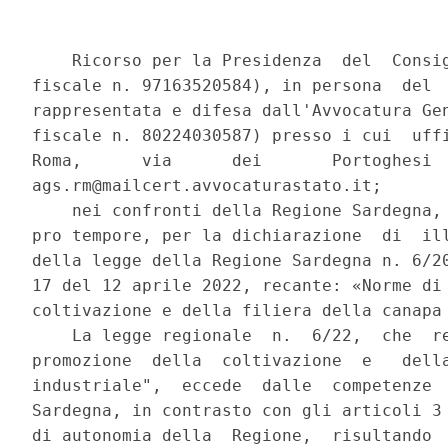
    Ricorso per la Presidenza  del  Consiglio  dei  ministri  (codice
fiscale n. 97163520584), in persona  del  Presidente  p.t.,  ex  lege
rappresentata e difesa dall'Avvocatura Generale dello  Stato  (codice
fiscale n. 80224030587) presso i cui  uffici  domicilia  ex  lege  in
Roma,      via      dei       Portoghesi       n.       12;       Pec
ags.rm@mailcert.avvocaturastato.it; 
    nei confronti della Regione Sardegna, in persona  del  Presidente
pro tempore, per la dichiarazione  di  illegittimita'  costituzionale
della legge della Regione Sardegna n. 6/2022, pubblicata nel  BUR  n.
17 del 12 aprile 2022, recante: «Norme di sostegno e promozione della
coltivazione e della filiera della canapa industriale». 
    La legge regionale  n.  6/22,  che  reca  «Norme  di  sostegno  e
promozione  della  coltivazione  e   della   filiera   della   canapa
industriale",  eccede  dalle  competenze  statutarie  della   Regione
Sardegna, in contrasto con gli articoli 3 e 4 dello Statuto  speciale
di autonomia della  Regione,  risultando  invasiva  della  competenza
esclusiva dello Stato in materia di ordine pubblico  e  sicurezza  di
cui all'art. 117,  secondo  comma,  lettera  h)  della  Costituzione,
violando altresi' i principi fondamentali in materia di tutela  della
salute di cui all'art. 117, terzo comma, della Costituzione, oltre  a
porsi in contrasto con l'art. 81, terzo  comma,  della  Costituzione:
come da delibera del Consiglio dei ministri in data 6 giugno 2022  si
propone pertanto il presente ricorso ex art. 127 della  Costituzione,
e cio' nei sensi e per le ragioni di seguito indicate. 
    - L'art. 3, lettera  d)  dello  Statuto  speciale  della  Regione
autonoma della Sardegna, legge costituzionale 26 febbraio 1948, n. 3,
attribuisce  alla  Regione  potesta'  legislativa   in   materia   di
«agricoltura e foreste; piccole bonifiche e  opere  di  miglioramento
agrario e fondiario». 
    In base al medesimo art. 3 dello Statuto  speciale,  la  potesta'
legislativa regionale deve  essere  esercitata  «in  armonia  con  la
Costituzione e i principi dell'ordinamento giuridico della Repubblica
e col  rispetto  degli  obblighi  internazionali  e  degli  interessi
nazionali,   nonche'   delle   norme   fondamentali   delle   riforme
economico-sociali della Repubblica». 
    Il successivo art. 4, lettera i) prevede la competenza  regionale
ad  emanare  norme  legislative  in  materia  di  «igiene  e  sanita'
pubblica» con i medesimi limiti sopra enunciati, nonche' dei principi
stabiliti dalle leggi dello Stato. 
    Si rappresenta inoltre che la disciplina statale di principio  e'
dettata dal decreto  del  Presidente  della  Repubblica  n.  309/1990
«Testo unico delle leggi in materia di disciplina degli  stupefacenti
e  sostanze  psicotrope,  prevenzione,  cura  e  riabilitazione   dei
relativi stati di' tossicodipendenza» e dalla legge n. 242 del  2016,
intitolata «Disposizioni per la promozione della coltivazione e della
filiera agroindustriale della canapa». 
    A  tale  riguardo,  la  giurisprudenza   costante   della   Corte
costituzionale  interpreta  il  concetto  di   «ordine   pubblico   e
sicurezza»  -  quale  settore  riservato  dalla   Costituzione   alla
legislazione esclusiva dello  Stato  -  come  comprendente  l'insieme
degli  interventi  e  delle  misure   finalizzate   al   mantenimento
dell'ordine pubblico ed alla prevenzione dei reati, tra i quali grave
allarme sociale destano quelli in materia di stupefacenti. 
    La Consulta, inoltre, ha sottolineato (sentenza n. 333/1991)  che
la  citata  normativa  statale  (in  particolare,  il   decreto   del
Presidente della Repubblica n. 309/1990), nel  definire  il  catalogo
delle  sostanze  vietate  (con  le  relative  eccezioni   di   natura
tassativa),  integra  elementi  accessori  delle  fattispecie  penali
tipiche di cui al medesimo decreto del Presidente  della  Repubblica,
nel pieno rispetto del  principio  della  riserva  di  legge  di  cui
all'art. 25 della Costituzione. 
    La Corte ha, altresi', affermato che  la  predetta  normativa  in
materia di sostanze stupefacenti ha come obiettivo la tutela dei beni
giuridici della salute pubblica e dell'ordine  e  sicurezza  pubblica
(sentenze nn. 133/1992 e 109/2016). 
    Il citato testo  unico  classifica  le  sostanze  stupefacenti  o
psicotrope  raggruppandole  in  cinque  tabelle.  La   cannabis,   in
particolare, rientra nella «Tabella II». 
    - L'art. 26 del testo unico vieta la  coltivazione  delle  piante
ricomprese nella Tabella  II  ad  eccezione  della  canapa  coltivata
esclusivamente  per  la  produzione  di  fibre  o   per   altri   usi
industriali, diversi da quelli di cui all'art. 27,  consentiti  dalla
normativa dell'Unione europea. 
    La coltura della canapa non puo', quindi, riguardare le tipologie
di piante ricomprese nei divieti di cui al citato testo unico ma,  ai
sensi dell'art. 1, comma 2, della  legge  n.  242/2016,  e',  invece,
ammessa per le varieta' iscritte nel Catalogo comune  delle  varieta'
delle  specie  di  piante  agricole,  ai  sensi  dell'art.  17  della
direttiva 2002/54/CE del Consiglio, del 13 giugno 2002. 
    Il successivo  comma  3  dell'art.  1  della  legge  n.  242/2016
specifica che le attivita' di sostegno e  promozione  riguardano,  in
particolare, la coltura della canapa finalizzata: 
      a) alla coltivazione e alla trasformazione; 
      b) all'incentivazione dell'impiego  e  del  consumo  finale  di
semilavorati  di  canapa  provenienti  da  filiere   prioritariamente
locali; 
      c)  allo  sviluppo  di  filiere  territoriali   integrate   che
valorizzino i risultati della  ricerca  e  perseguano  l'integrazione
locale e la reale sostenibilita' economica e ambientale; 
      d)  alla  produzione  di  alimenti,  cosmetici,  materie  prime
biodegradabili e semilavorati innovativi per le industrie di  diversi
settori; 
      e) alla realizzazione di opere di bioingegneria,  bonifica  dei
terreni, attivita' didattiche e di ricerca. 
    