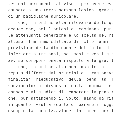
lesioni permanenti al viso - per avere ess
causato a una terza persona lesioni gravis
di un padiglione auricolare; 

    che, in ordine alla rilevanza delle qu
deduce che, nell'ipotesi di condanna, pur 
le attenuanti generiche e la scelta del ri
atteso il minimo edittale di  otto  anni  
previsione della diminuente del fatto  di 
inferiore a tre anni, sei mesi e venti gio
avviso sproporzionata rispetto alla gravit
    che, in ordine alla non  manifesta  in
reputa difforme dai principi di  ragionevo
finalita'  rieducativa  della  pena  la  r
sanzionatorio  disposto  dalla  norma  cen
consente al giudice di temperare la pena r
che, pur attingendo il volto, siano da rit
in quanto, «sulla scorta di parametri ogge
esempio la localizzazione  in  aree  perif