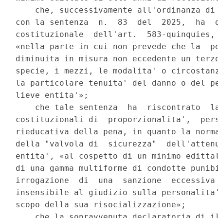
    che, successivamente all'ordinanza di 
con la sentenza  n.  83  del  2025,  ha  d
costituzionale  dell'art.  583-quinquies, 
«nella parte in cui non prevede che la  pe
diminuita in misura non eccedente un terzo
specie, i mezzi, le modalita' o circostanz
la particolare tenuita' del danno o del pe
lieve entita'»; 

    che tale sentenza  ha  riscontrato  la
costituzionali di  proporzionalita',  pers
rieducativa della pena, in quanto la norma
della "valvola di  sicurezza"  dell'attenu
entita', «al cospetto di un minimo edittal
di una gamma multiforme di condotte punibi
irrogazione  di  una  sanzione  eccessiva 
insensibile al giudizio sulla personalita'
scopo della sua risocializzazione»; 

    che la sopravvenuta declaratoria di il