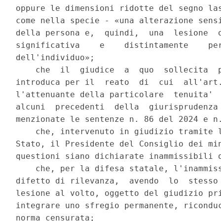
oppure le dimensioni ridotte del segno las
come nella specie - «una alterazione sensi
della persona e,  quindi,  una  lesione  o
significativa    e    distintamente    per
dell'individuo»; 

    che  il  giudice  a  quo  sollecita  p
introduca per il  reato  di  cui  all'art.
l'attenuante della particolare  tenuita'  
alcuni  precedenti  della  giurisprudenza 
menzionate le sentenze n. 86 del 2024 e n.
    che, intervenuto in giudizio tramite l
Stato, il Presidente del Consiglio dei min
questioni siano dichiarate inammissibili o
    che, per la difesa statale, l'inammiss
difetto di rilevanza,  avendo  lo  stesso 
lesione al volto, oggetto del giudizio pri
integrare uno sfregio permanente, riconduc
norma censurata; 
