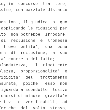
e, in  concorso  tra  loro,

sime, con parziale distacco

estioni, il giudice  a  quo

applicando le riduzioni per

to, non potrebbe  irrogare,

di  reclusione  e  l'omessa

 lieve  entita',  una  pena

rni di  reclusione,  a  suo

a' concreta del fatto; 

fondatezza,  il  rimettente

lezza,  proporzionalita'  e

igidita'  del   trattamento

surata,  poiche'  esso  non

iguardo a «condotte  lesive

enersi di minore  gravita'»

ttivi  e  verificabili,  ad

eriche  del  volto  stesso,
