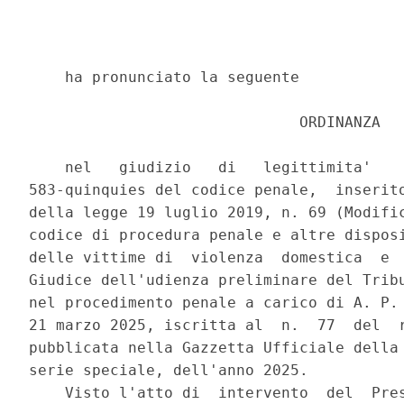
    ha pronunciato la seguente 

                              ORDINANZA 

    nel   giudizio   di   legittimita'    
583-quinquies del codice penale,  inserito
della legge 19 luglio 2019, n. 69 (Modific
codice di procedura penale e altre disposi
delle vittime di  violenza  domestica  e  
Giudice dell'udienza preliminare del Tribu
nel procedimento penale a carico di A. P. 
21 marzo 2025, iscritta al  n.  77  del  r
pubblicata nella Gazzetta Ufficiale della 
serie speciale, dell'anno 2025. 

    Visto l'atto di  intervento  del  Pres