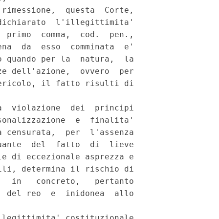
rimessione,  questa  Corte,

ichiarato  l'illegittimita'

 primo  comma,  cod.  pen.,

na  da  esso  comminata  e'

 quando per la  natura,  la

e dell'azione,  ovvero  per

ricolo, il fatto risulti di

  violazione  dei  principi

onalizzazione  e  finalita'

 censurata,  per  l'assenza

ante  del  fatto  di  lieve

e di eccezionale asprezza e

li, determina il rischio di

  in   concreto,   pertanto

 del reo  e  inidonea  allo

legittimita' costituzionale
