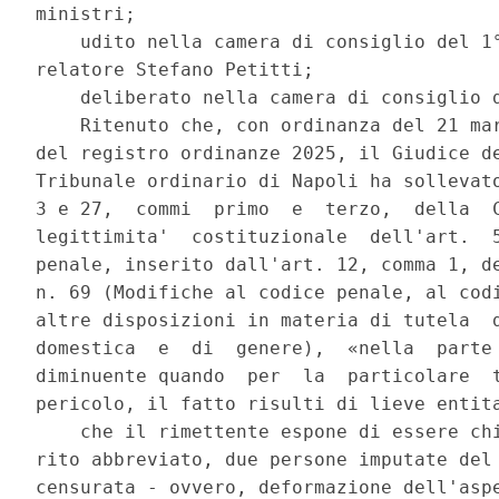
ministri; 

    udito nella camera di consiglio del 1°
relatore Stefano Petitti; 

    deliberato nella camera di consiglio d
    Ritenuto che, con ordinanza del 21 mar
del registro ordinanze 2025, il Giudice de
Tribunale ordinario di Napoli ha sollevato
3 e 27,  commi  primo  e  terzo,  della  C
legittimita'  costituzionale  dell'art.  5
penale, inserito dall'art. 12, comma 1, de
n. 69 (Modifiche al codice penale, al codi
altre disposizioni in materia di tutela  d
domestica  e  di  genere),  «nella  parte 
diminuente quando  per  la  particolare  t
pericolo, il fatto risulti di lieve entita
    che il rimettente espone di essere chi
rito abbreviato, due persone imputate del 
censurata - ovvero, deformazione dell'aspe