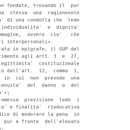
n fondate, trovando il  pur

a  stessa  una  ragionevole

' di una condotta che  lede

individualita'  e  dignita'

magine,  ovvero  cio'   che

i interpersonali». 

ata in epigrafe, il GUP del

imento agli artt. 3  e  27,

egittimita'  costituzionale

o dall'art.  12,  comma  1,

 in  cui  non  prevede  una

enuita'  del  danno  o  del

'»; 

omessa  previsione  lede  i

a' e finalita'  rieducativa

ice di moderare la pena  in

 pur a fronte  dell'elevato

; 
