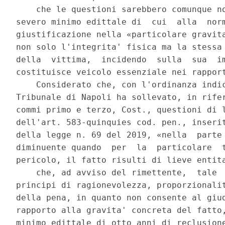
    che le questioni sarebbero comunque no
severo minimo edittale di  cui  alla  norm
giustificazione nella «particolare gravita
non solo l'integrita' fisica ma la stessa 
della  vittima,  incidendo  sulla  sua  im
costituisce veicolo essenziale nei rapport
    Considerato che, con l'ordinanza indic
Tribunale di Napoli ha sollevato, in rifer
commi primo e terzo, Cost., questioni di l
dell'art. 583-quinquies cod. pen., inserit
della legge n. 69 del 2019, «nella  parte 
diminuente quando  per  la  particolare  t
pericolo, il fatto risulti di lieve entita
    che, ad avviso del rimettente,  tale  
principi di ragionevolezza, proporzionalit
della pena, in quanto non consente al giud
rapporto alla gravita' concreta del fatto,
minimo edittale di otto anni di reclusione