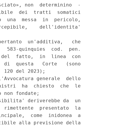
ciato», non  determinino  -

bile  dei  tratti  somatici

  una  messa  in  pericolo,

cepibile,    dell'identita'

ertanto  un'additiva,   che

  583-quinquies  cod.  pen.

del  fatto,  in  linea  con

 di  questa   Corte   (sono

 120 del 2023); 

'Avvocatura generale  dello

istri  ha  chiesto  che  le

 non fondate; 

ibilita' deriverebbe da  un

 rimettente  presentato  la

ncipale,  come  inidonea  a

ibile alla previsione della
