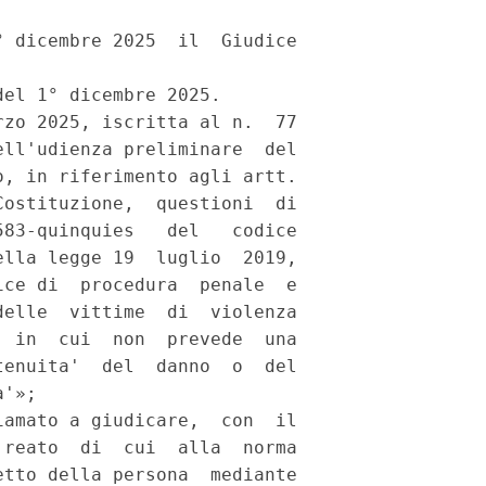
 dicembre 2025  il  Giudice

el 1° dicembre 2025. 

zo 2025, iscritta al n.  77

ll'udienza preliminare  del

, in riferimento agli artt.

ostituzione,  questioni  di

83-quinquies   del   codice

lla legge 19  luglio  2019,

ce di  procedura  penale  e

elle  vittime  di  violenza

 in  cui  non  prevede  una

enuita'  del  danno  o  del

'»; 

amato a giudicare,  con  il

reato  di  cui  alla  norma

tto della persona  mediante
