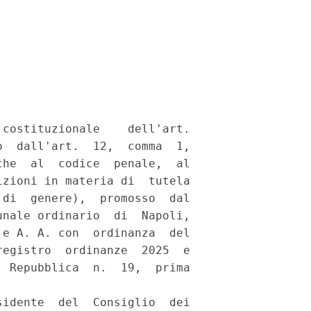
costituzionale    dell'art.

  dall'art.  12,  comma  1,

he  al  codice  penale,  al

zioni in materia di  tutela

di  genere),  promosso  dal

nale ordinario  di  Napoli,

e A. A. con  ordinanza  del

egistro  ordinanze  2025  e

 Repubblica  n.  19,  prima

idente  del  Consiglio  dei
