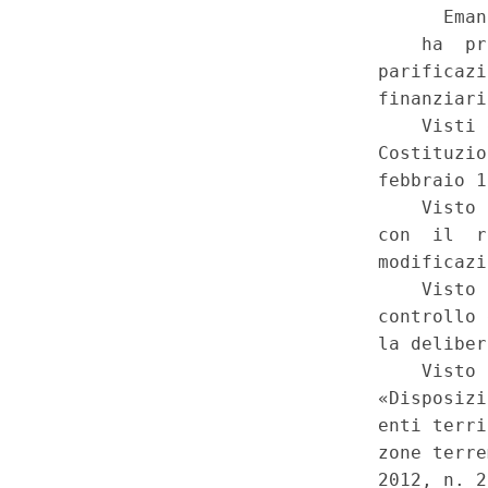
Risultato di amministrazione 
di previsione delle entrate e d
all'assestamento e variazione
Omessa considerazione, nella
grandezze contabili riguardanti 
amministrazione, delle eccezi
della Corte dei conti di parif
generale della Regione Molise 
2020 (del. 80/2021/PARI). - 
29 dicembre 2021, n. 6 (Rend
Regione Molise per l'esercizio 
comma 1; 6, comma 1; 9 e 1 (r
Regione Molise 29 dicembre 