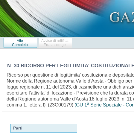
Atto
Avviso di rettifica
Completo
Errata corrige
N. 30 RICORSO PER LEGITTIMITA' COSTITUZIONALE 
Ricorso per questione di legittimita' costituzionale depositat
Norme della Regione autonoma Valle d'Aosta - Obbligo per il loc
legge regionale n. 11 del 2023, di trasmettere una dichiarazion
esercitare l'attivita' di locazione - Previsione che la durata 
della Regione autonoma Valle d'Aosta 18 luglio 2023, n. 11 (Dis
a
comma 1, lettera f). (23C00179)
(GU 1
Serie Speciale - Cor