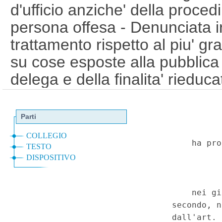
d'ufficio anziche' della procedi
persona offesa - Denunciata ir
trattamento rispetto al piu' g
su cose esposte alla pubblica f
delega e della finalita' rieduca
superveniens - Restituzione degl
- Codice penale, art. 635, s
quinto, nel testo introdotto dal
del decreto legislativo 10 otto
Costituzione, art. 3, 27, 76, 
salvaguardia dei diritti dell'uo
fondamentali, art. 6. (T-2400
Corte Costituzionale n.17 del