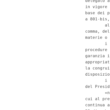
cessano di avere efficacia, nel
l'entrata in vigore delle leggi r
- Previsione che le disposizion
data di entrata in vigore delle
intese osservano le competenz
l'assegnazione delle funzioni 
ulteriori disposizioni contenut
Regioni - Disposizioni per l'a
differenziata delle Regioni a s
dell'art. 116, terzo comma, del
Disposizioni transitorie e finali
iniziativa delle Regioni gia' pr