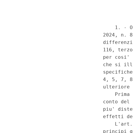
di tutte le funzioni in tutte le 
subordine: Regioni - Disposizi
dell'autonomia differenziata d
ordinario ai sensi dell'art. 11
Costituzione - Individuazione 
di materie in cui i LEP sono d
determinazione e aggiornamen
monitoraggio dell'effettiva ga
LEP nelle Regioni che hanno so
subordine: Regioni - Disposizi
dell'autonomia differenziata d
ordinario ai sensi dell'art. 11