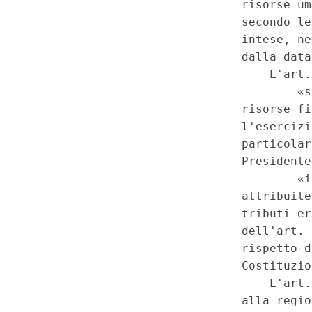
che e' immediatamente trasm
deliberazione. - Legge 26 giu
(Disposizioni per l'attuazione 
delle Regioni a statuto ordinari
terzo comma, della Costituzion
subordine, artt. 1, 2, 3, 4, 5, 
11, comma 1, nonche', in ulte
Costituzione, art. 116, terzo
dall'art. 2 della legge costitu
(Modifiche al titolo V della pa
Costituzione). (24C00193)
(G
Costituzionale n.37 del 11-9-