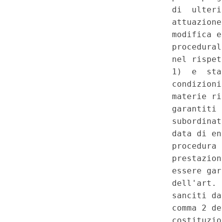
Costituzione - Delega al Gover
LEP, per la definizione delle 
operative per monitorare l'eff
Regione dell'erogazione dei 
LEP con decreti del Presidente
In subordine: Regioni - Dispos
dell'autonomia differenziata d
ordinario ai sensi dell'art. 11
Costituzione - Principi relativi 
finanziarie, umane e strumenta
funzioni oggetto di conferimen
tra Stato e Regione individua 
delle funzioni attribuite attra