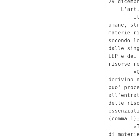
sia stato avviato il confronto 
Regione interessata prima dell
della legge n. 86 del 2024, s
quanto previsto dalla medesim
Regioni - Disposizioni per l'a
differenziata delle Regioni a s
dell'art. 116, terzo comma, del
Procedimento di approvazione 
Regione interessata a ottenere
autonomia - Previsione che lo 
e' deliberato dal Consiglio dei
con lo schema di intesa definiti
delibera un disegno di legge d