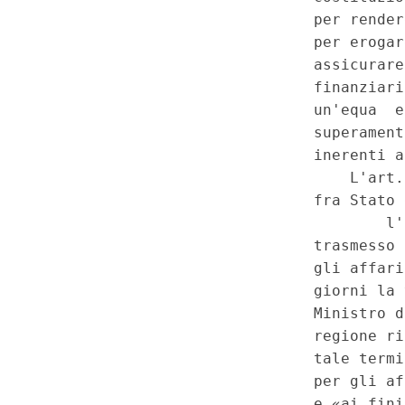
gettito di uno o piu' tributi era
regionale nel rispetto dell'art.
2009, nonche' di quanto previs
comma, della Costituzione - P
Commissione paritetica Stato
disciplinata dall'intesa provv
ricognizione dell'allineamento 
definiti e l'andamento del getti
per il finanziamento delle med
invarianza finanziaria. In subo
per l'attuazione dell'autonomia
a statuto ordinario ai sensi de
della Costituzione - Finanzia