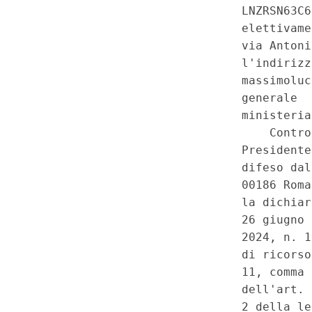
forme e condizioni particolari
alla definizione dei livelli esse
concernenti i diritti civili e s
garantiti equamente su tutto il 
Denunciate previsioni che non
o qualitativamente la devoluzi
ulteriore subordine: Costituzio
116, terzo comma, della Costi
86 del 2024 - Denunciata illegi
previa, ove occorra, autorimes
terzo comma, della Costituzion
cui la disposizione costituzio
interpretata nel senso che co