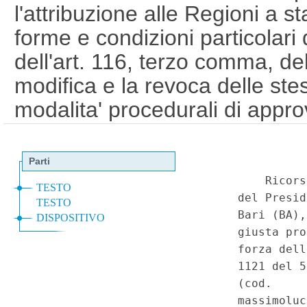
l'attribuzione alle Regioni a sta
forme e condizioni particolari
dell'art. 116, terzo comma, del
modifica e la revoca delle stes
modalita' procedurali di appro
Stato e una Regione - Denunc
legge-quadro vincolante per le 
applicazione dell'art. 116, te
Costituzione. In subordine: Re
l'attuazione dell'autonomia dif
statuto ordinario ai sensi dell
Costituzione - Finalita' - Pro
delle intese fra Stato e Regione