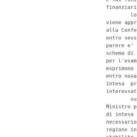
Aggiornamento e ricognizione 
clausole economico-finanziari
Disposizioni per l'attuazione d
delle Regioni a statuto ordinari
terzo comma, della Costituzio
ferma la possibilita' di preve
hanno sottoscritto le intese il 
finanza pubblica. In subordine
l'attuazione dell'autonomia dif
statuto ordinario ai sensi dell
Costituzione - Procedimento d
tra Stato e Regione richiedent
condizioni particolari di auton