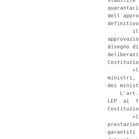
Modalita' di coinvolgimento de
subordine: Regioni - Disposizi
dell'autonomia differenziata d
ordinario ai sensi dell'art. 11
Costituzione - Attribuzioni del
ministri nella fase iniziale de
della trattativa fra lo Stato e
ottenere particolari forme di 
Regioni - Disposizioni per l'a
differenziata delle Regioni a s
dell'art. 116, terzo comma, de
delle intese fra Stato e Regio
intesa individua le disposizion