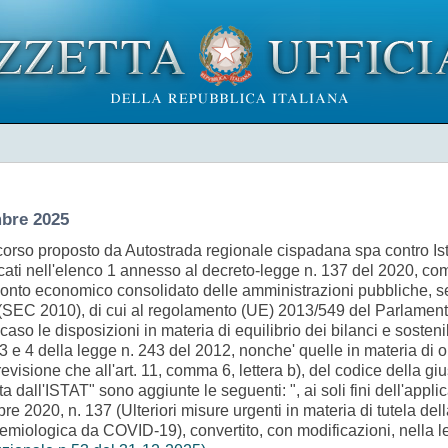
bre 2025
orso proposto da Autostrada regionale cispadana spa contro Istit
dicati nell'elenco 1 annesso al decreto-legge n. 137 del 2020, com
 conto economico consolidato delle amministrazioni pubbliche, sec
 (SEC 2010), di cui al regolamento (UE) 2013/549 del Parlament
aso le disposizioni in materia di equilibrio dei bilanci e sostenib
t. 3 e 4 della legge n. 243 del 2012, nonche' quelle in materia di
evisione che all'art. 11, comma 6, lettera b), del codice della gius
ta dall'ISTAT" sono aggiunte le seguenti: ", ai soli fini dell'app
 2020, n. 137 (Ulteriori misure urgenti in materia di tutela della
emiologica da COVID-19), convertito, con modificazioni, nella l