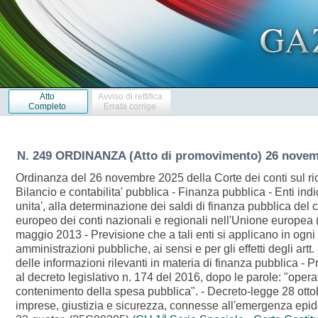
Atto
Avviso di rettifica
Completo
Errata corrige
N. 249 ORDINANZA (Atto di promovimento) 26 novem
Ordinanza del 26 novembre 2025 della Corte dei conti sul ric
Bilancio e contabilita' pubblica - Finanza pubblica - Enti in
unita', alla determinazione dei saldi di finanza pubblica del
europeo dei conti nazionali e regionali nell'Unione europea
maggio 2013 - Previsione che a tali enti si applicano in ogni c
amministrazioni pubbliche, ai sensi e per gli effetti degli art
delle informazioni rilevanti in materia di finanza pubblica - Pr
al decreto legislativo n. 174 del 2016, dopo le parole: "opera
contenimento della spesa pubblica". - Decreto-legge 28 ottobre
imprese, giustizia e sicurezza, connesse all'emergenza epid
a