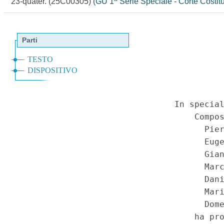
23-quater. (25C00305)
(GU 1
Serie Speciale - Corte Costit