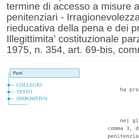
termine di accesso a misure al
penitenziari - Irragionevolezza,
rieducativa della pena e dei pr
Illegittimita' costituzionale pa
1975, n. 354, art. 69-bis, com
dall'art. 5, comma 3, del decre
92, convertito, con modificazi
2024, n. 112. - Costituzione, 
111, sesto comma. (T-25020
Corte Costituzionale n.53 del