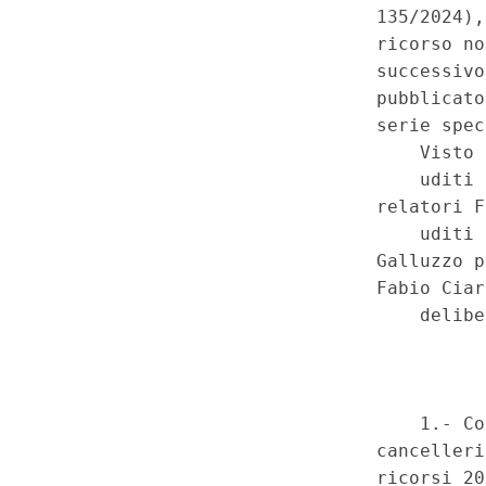
annullare l'erogazione del tra
contraddittoria rispetto al vin
autosomministrarsi il farmaco 
complessivamente, della comp
statale in materia di ordiname
principi fondamentali in materia
Illegittimita' costituzionale, a
pubblica - Norme della Region
organizzative per l'attuazione
costituzionale n. 242 del 2019
al suicidio medicalmente assist
particolare, delle suddette fin
Lamentata violazione della c