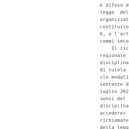
nella materia dell'ordinamento
fondamentali in materia di tut
fondatezza delle questioni. Sa
Regione Toscana - Modalita' o
l'attuazione delle sentenze del
242 del 2019 e n. 135 del 2024
medicalmente assistito - Istituz
commissioni permanenti multid
requisiti per l'accesso alla pre
definizione delle relative moda
del Governo - Lamentata viol
legislativa statale esclusiva 