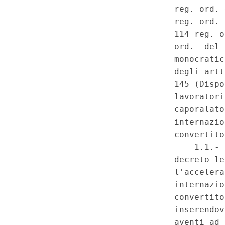
numeri 1), 2) e 3), 18-bis, com
numeri 1) e 2), e 19. - Costituz
comma, 11, 24, 25, primo c
102, secondo comma, e 117,
europea dei diritti dell'uomo, ar
4; Carta dei diritti fondamenta
6, 18 e 47; direttiva 2013/32
e del Consiglio, del 26 giugno 
2013/33/UE del Parlamento eu
26 giugno 2013, art. 9. (T-25
- Corte Costituzionale n.53 d