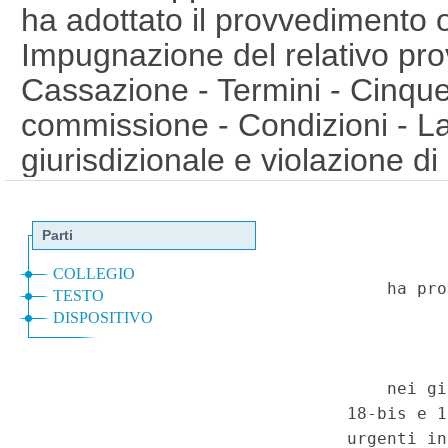
ha adottato il provvedimento o
Impugnazione del relativo pr
Cassazione - Termini - Cinque
commissione - Condizioni - L
giurisdizionale e violazione d
esclusione del vizio di motiv
intertemporale della novella -
criteri di decretazione d'urgenz
anche a livello europeo e conv
Inammissibilita' delle question
Convalida del provvedimento c
dispone il trattenimento o la 
richiedente protezione interna