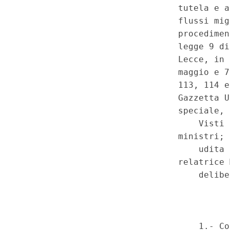
competente, a seguito di novel
d'appello nel cui distretto ha 
adottato il provvedimento ogge
Sezione specializzata in mate
protezione internazionale e lib
dell'Unione europea, istituita 
distrettuale - Denunciata irra
principio del giudice naturale
giurisdizione per determinate 
in materia di asilo) - Non fond
Decreto-legge 11 ottobre 2024
modificazioni, nella legge 9 d
16, comma 1, lettere a) e b), 