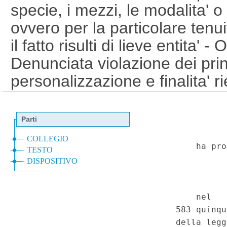
specie, i mezzi, le modalita' o
ovvero per la particolare tenui
il fatto risulti di lieve entita'
Denunciata violazione dei princ
personalizzazione e finalita' r
Sopravvenuta declaratoria di ill
Manifesta inammissibilita' dell
penale, art. 583-quinquies. - C
primo e terzo comma. (T-250
Corte Costituzionale n.53 del