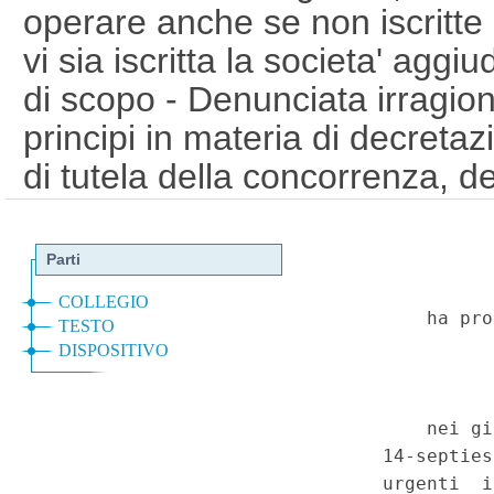
operare anche se non iscritte 
vi sia iscritta la societa' aggiu
di scopo - Denunciata irragio
principi in materia di decretaz
di tutela della concorrenza, dell
economica privata e della riser
anche sul piano convenzional
questioni. - Decreto-legge 27 
3, comma 14-septies, convertit
legge 21 febbraio 2025, n. 15. 
77, 101, 102, 111 e 117, pri
Convenzione per la salvaguardi
delle liberta' fondamentali, ar