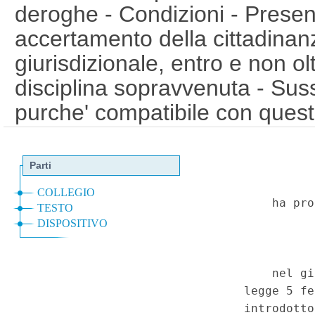
deroghe - Condizioni - Prese
accertamento della cittadinanz
giurisdizionale, entro e non olt
disciplina sopravvenuta - Su
purche' compatibile con quest
violazione dei principi di egu
per disparita' di trattamento, 
nella sicurezza giuridica - No
questione. Cittadinanza - Acqu
criterio della discendenza (cos
Preclusione per i soggetti, dis
italiano, nati all'estero e in p
Applicabilita' anche ai nati al