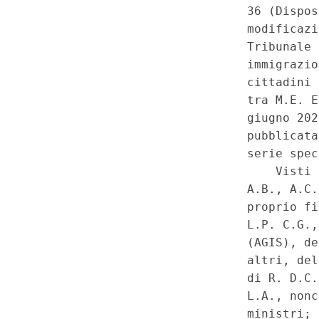
2025 - Possibili deroghe - Co
della domanda di accertamento
amministrativa o giurisdizional
in vigore della disciplina so
riconoscimento, purche' compa
Denunciata violazione del risp
internazionali, in relazione al
attribuita dai Trattati - Non f
Legge 5 febbraio 1992, n. 91, ar
1, comma 1, del decreto-legg
convertito, con modificazioni
n.74. - Costituzione, artt. 2,
Trattato sull'Unione europea, a