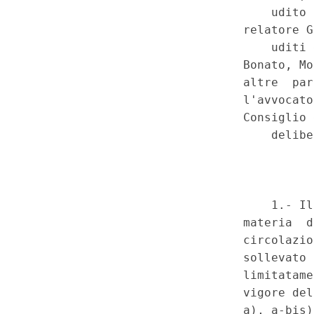
funzionamento dell'Unione eur
Dichiarazione universale dei d
2; Protocollo n. 4 alla Conven
diritti dell'uomo e delle liberta
comma 2. (T-260063)
(GU 1
a
Costituzionale n.18 del 6-5-2