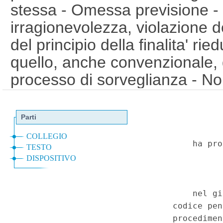
stessa - Omessa previsione -
irragionevolezza, violazione de
del principio della finalita' ri
quello, anche convenzionale, 
processo di sorveglianza - No
questioni. - Codice penale, art.
secondo comma, 24, 27, terz
comma, e 117, primo comma;
salvaguardia dei diritti dell'uo
fondamentali, art. 6. (T-2600
Corte Costituzionale n.18 del