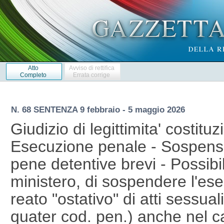
Atto
Avviso di rettifica
Completo
Errata corrige
N. 68 SENTENZA 9 febbraio - 5 maggio 2026
Giudizio di legittimita' costituz
Esecuzione penale - Sospensi
pene detentive brevi - Possibili
ministero, di sospendere l'ese
reato "ostativo" di atti sessua
quater cod. pen.) anche nel c