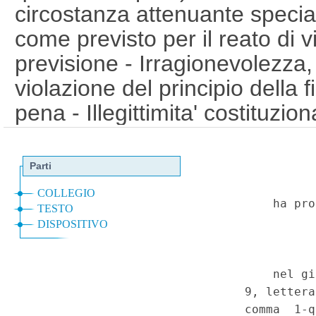
circostanza attenuante special
come previsto per il reato di
previsione - Irragionevolezza, 
violazione del principio della fi
pena - Illegittimita' costituzio
procedura penale, art. 656, c
luglio 1975, n. 354, art. 4-bis
Costituzione, artt. 3 e 27, t
1
Serie Speciale - Corte Cost
a
2026)