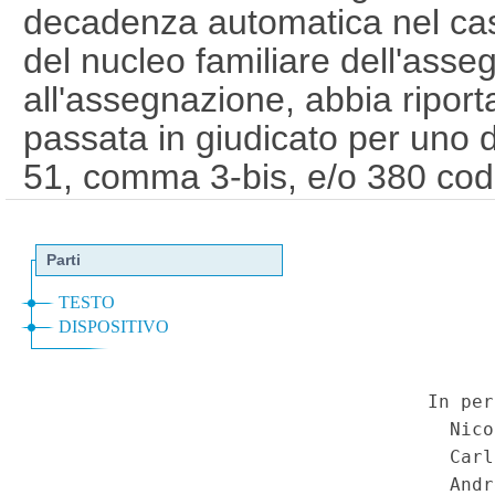
decadenza automatica nel cas
del nucleo familiare dell'ass
all'assegnazione, abbia ripo
passata in giudicato per uno dei
51, comma 3-bis, e/o 380 cod. 
comma 5, del d.P.R. n. 309 del
usura, favoreggiamento e/o sf
prostituzione, gioco d'azzardo
abusivo di armi, traffico di arm
proveniente da attivita' illeci
circostanze in concreto quali 
situazione del nucleo familiar
all'autore dell'illecito. - Leg