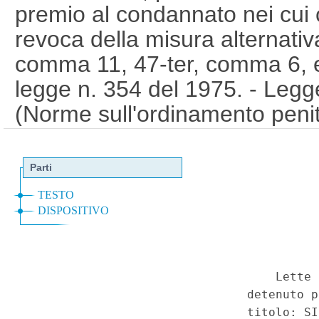
premio al condannato nei cui c
revoca della misura alternativa
comma 11, 47-ter, comma 6, 
legge n. 354 del 1975. - Legg
(Norme sull'ordinamento penit
delle misure privative e limitati
quater, commi 1, 2 e 3, in co
(26C00125)
(GU 1
Serie Spec
a
n.26 del 1-7-2026)