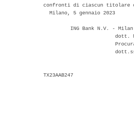
confronti di ciascun titolare 
  Milano, 5 gennaio 2023 

         ING Bank N.V. - Milan
                        dott. 
                        Procur
                        dott.s