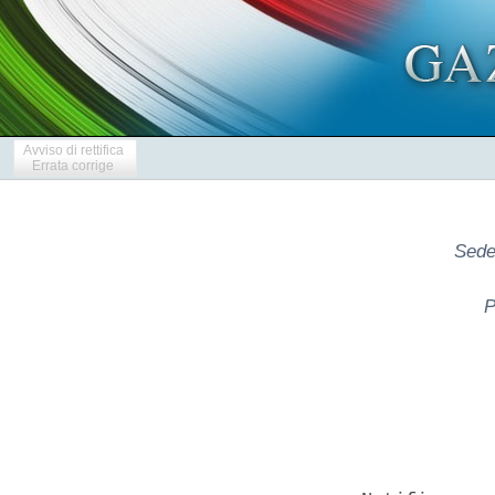
Avviso di rettifica
Errata corrige
Sede
P