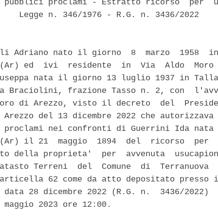
 pubblici proclami - Estratto ricorso  per  u
    Legge n. 346/1976 - R.G. n. 3436/2022 

li Adriano nato il giorno  8  marzo  1958  in
(Ar) ed  ivi  residente  in  Via  Aldo  Moro 
useppa nata il giorno 13 luglio 1937 in Talla
a Braciolini, frazione Tasso n. 2, con  l'avv
oro di Arezzo, visto il decreto  del  Preside
 Arezzo del 13 dicembre 2022 che autorizzava 
 proclami nei confronti di Guerrini Ida nata 
(Ar) il 21  maggio  1894  del  ricorso  per  
to della proprieta'  per  avvenuta  usucapion
atasto Terreni  del  Comune  di  Terranuova  
articella 62 come da atto depositato presso i
 data 28 dicembre 2022 (R.G. n.  3436/2022)  
 maggio 2023 ore 12:00. 
