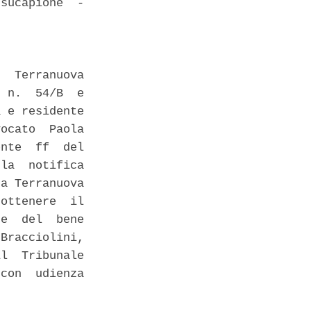
sucapione  -

  Terranuova

 n.  54/B  e

 e residente

ocato  Paola

nte  ff  del

la  notifica

a Terranuova

ottenere  il

e  del  bene

Bracciolini,

l  Tribunale

con  udienza
