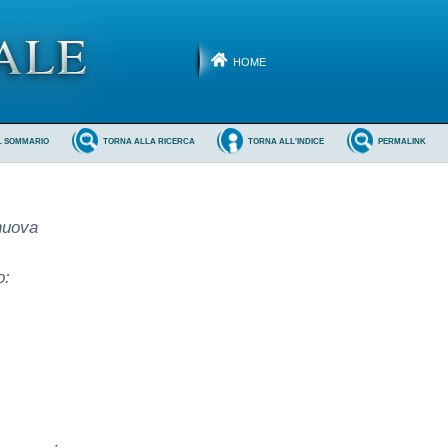
HOME
L SOMMARIO
TORNA ALLA RICERCA
TORNA ALL'INDICE
PERMALINK
nuova
o: