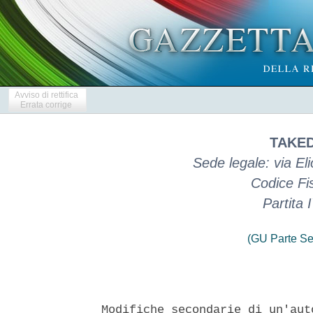
Avviso di rettifica
Errata corrige
TAKED
Sede legale: via El
Codice Fi
Partita
(GU Parte Se
Modifiche secondarie di un'aut