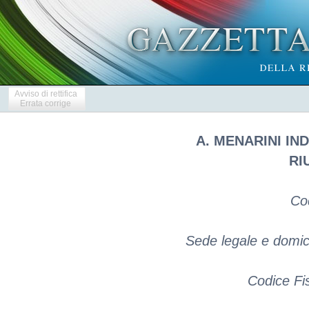
Avviso di rettifica
Errata corrige
A. MENARINI I
RI
Co
Sede legale e domicil
Codice Fi