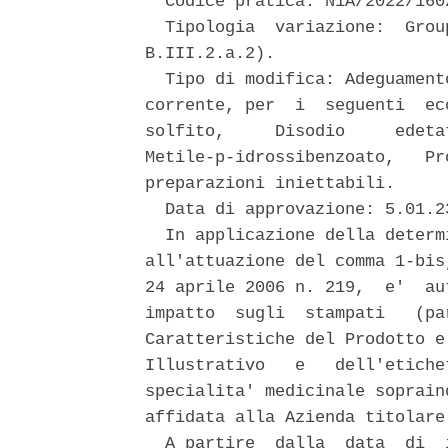
  Codice pratica: N1A/2022/1602
  Tipologia  variazione:  Grou
B.III.2.a.2). 

  Tipo di modifica: Adeguament
corrente, per  i  seguenti  ec
solfito,     Disodio     edeta
Metile-p-idrossibenzoato,   Pr
preparazioni iniettabili. 

  Data di approvazione: 5.01.23
  In applicazione della determ
all'attuazione del comma 1-bis
24 aprile 2006 n. 219,  e'  au
impatto  sugli  stampati   (pa
Caratteristiche del Prodotto e
Illustrativo   e   dell'etiche
specialita' medicinale soprain
affidata alla Azienda titolare 
  A partire  dalla  data  di  