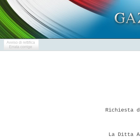
Avviso di rettifica
Errata corrige
 Richiesta d
  La Ditta A