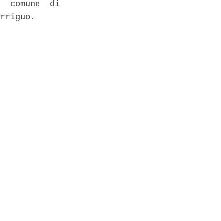
  comune  di

rriguo. 
