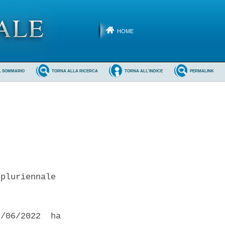
HOME
L SOMMARIO
TORNA ALLA RICERCA
TORNA ALL'INDICE
PERMALINK
pluriennale 

/06/2022  ha
