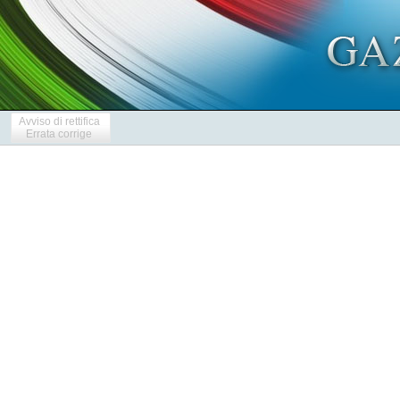
Avviso di rettifica
Errata corrige