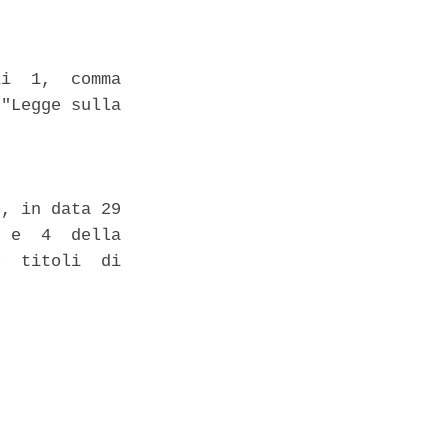
i  1,  comma

"Legge sulla

, in data 29

 e  4  della

  titoli  di
