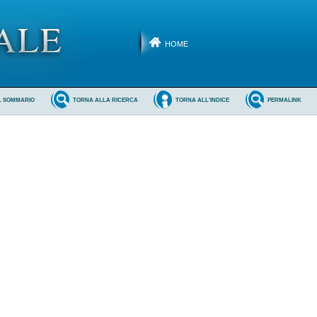
HOME
L SOMMARIO
TORNA ALLA RICERCA
TORNA ALL'INDICE
PERMALINK