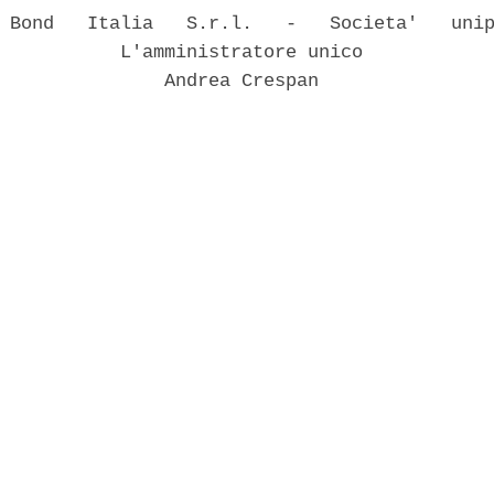
 Bond   Italia   S.r.l.   -   Societa'   unip
           L'amministratore unico 

               Andrea Crespan 
