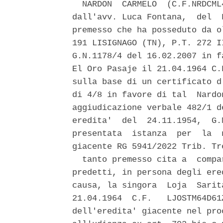
  NARDON  CARMELO  (C.F.NRDCML
dall'avv. Luca Fontana,  del  
premesso che ha posseduto da o
191 LISIGNAGO (TN), P.T. 272 I
G.N.1178/4 del 16.02.2007 in f
El Oro Pasaje il 21.04.1964 C.
sulla base di un certificato d
di 4/8 in favore di tal  Nardo
aggiudicazione verbale 482/1 d
eredita'  del  24.11.1954,  G.
presentata  istanza  per  la  
giacente RG 5941/2022 Trib. Tre
  tanto premesso cita a  compa
predetti, in persona degli ere
causa, la singora  Loja  Sarit
21.04.1964  C.F.   LJOSTM64D61
dell'eredita' giacente nel pro