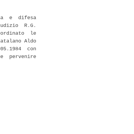
a  e  difesa

udizio  R.G.

ordinato  le

atalano Aldo

05.1984  con

e  pervenire
