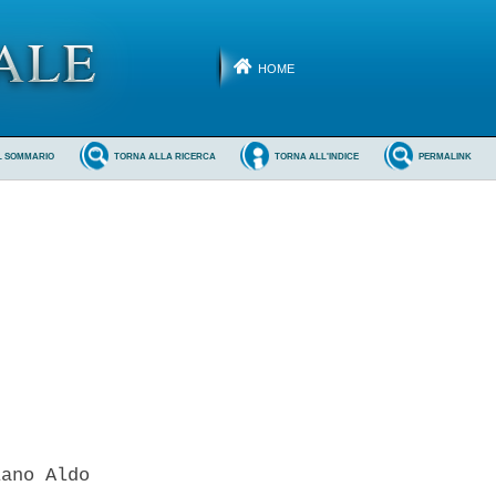
HOME
L SOMMARIO
TORNA ALLA RICERCA
TORNA ALL'INDICE
PERMALINK
ano Aldo 
