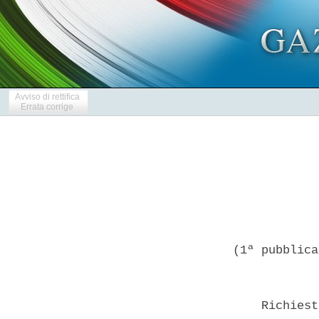
Avviso di rettifica
Errata corrige
(1ª pubblica
    Richiest