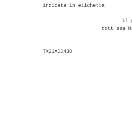
indicata in etichetta. 

                           Il p
                    dott.ssa M