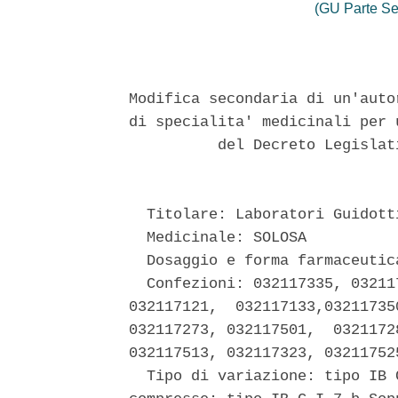
(GU Parte Se
Modifica secondaria di un'auto
di specialita' medicinali per 
          del Decreto Legislat
  Titolare: Laboratori Guidotti
  Medicinale: SOLOSA 

  Dosaggio e forma farmaceutic
  Confezioni: 032117335, 03211
032117121,  032117133,03211735
032117273, 032117501,  0321172
032117513, 032117323, 032117525
  Tipo di variazione: tipo IB 