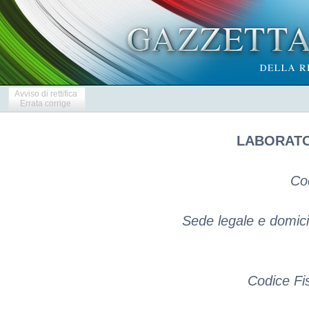
Avviso di rettifica
Errata corrige
LABORATOR
Co
Sede legale e domicil
Codice Fi