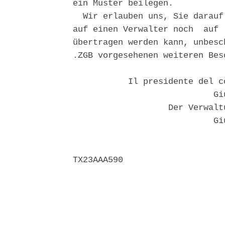
ein Muster beilegen. 

  Wir erlauben uns, Sie darauf
auf einen Verwalter noch  auf 
übertragen werden kann, unbesc
.ZGB vorgesehenen weiteren Besc
           Il presidente del c
                            Giu
                   Der Verwalt
                            Giu