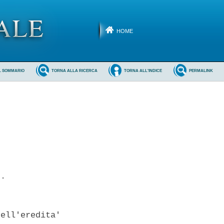
HOME
L SOMMARIO
TORNA ALLA RICERCA
TORNA ALL'INDICE
PERMALINK
. 

ell'eredita'
