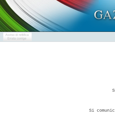
Avviso di rettifica
Errata corrige
           S
  Si comunic