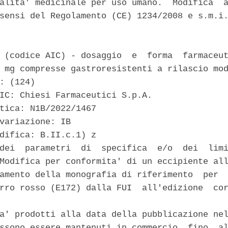
alita' medicinale per uso umano.  Modifica  a
sensi del Regolamento (CE) 1234/2008 e s.m.i.
 (codice AIC) - dosaggio  e  forma  farmaceut
 mg compresse gastroresistenti a rilascio mod
: (124) 

IC: Chiesi Farmaceutici S.p.A. 

tica: N1B/2022/1467 

variazione: IB 

difica: B.II.c.1) z 

dei  parametri  di  specifica  e/o  dei  limi
Modifica per conformita' di un eccipiente all
amento della monografia di riferimento  per  
rro rosso (E172) dalla FUI  all'edizione  cor
a' prodotti alla data della pubblicazione nel
ssono essere mantenuti in commercio  fino  al