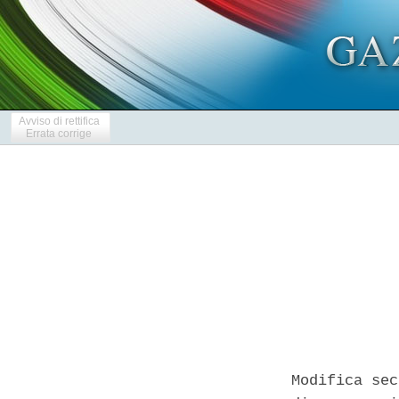
Avviso di rettifica
Errata corrige
Modifica sec