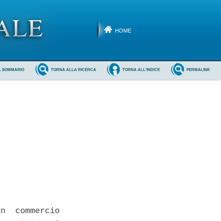
HOME
L SOMMARIO
TORNA ALLA RICERCA
TORNA ALL'INDICE
PERMALINK
n  commercio
