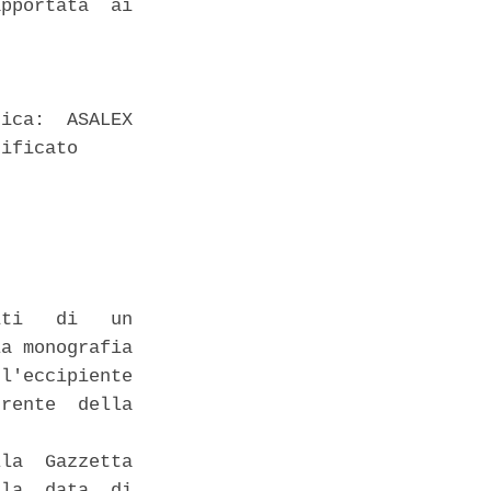
pportata  ai

 

ica:  ASALEX

ificato 

ti   di   un

a monografia

l'eccipiente

rente  della

la  Gazzetta

la  data  di
