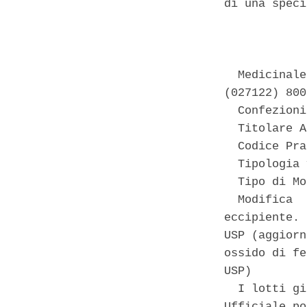
di una speci
            
  Medicinale
(027122) 800
  Confezioni
  Titolare A
  Codice Pra
  Tipologia 
  Tipo di Mo
  Modifica  
eccipiente. 
USP (aggiorn
ossido di fe
USP) 

  I lotti gi
Ufficiale po