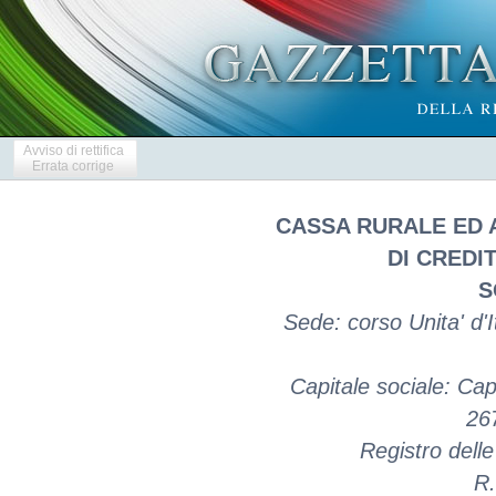
Avviso di rettifica
Errata corrige
CASSA RURALE ED 
DI CREDI
S
Sede: corso Unita' d'I
Capitale sociale: Cap
26
Registro dell
R.