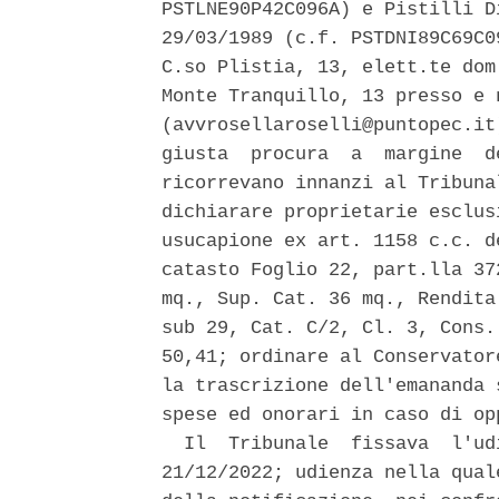
PSTLNE90P42C096A) e Pistilli D
29/03/1989 (c.f. PSTDNI89C69C0
C.so Plistia, 13, elett.te dom
Monte Tranquillo, 13 presso e 
(avvrosellaroselli@puntopec.it
giusta  procura  a  margine  d
ricorrevano innanzi al Tribuna
dichiarare proprietarie esclus
usucapione ex art. 1158 c.c. d
catasto Foglio 22, part.lla 37
mq., Sup. Cat. 36 mq., Rendita
sub 29, Cat. C/2, Cl. 3, Cons.
50,41; ordinare al Conservator
la trascrizione dell'emananda 
spese ed onorari in caso di opp
  Il  Tribunale  fissava  l'ud
21/12/2022; udienza nella qual