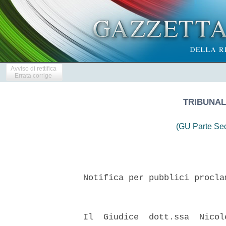
Avviso di rettifica
Errata corrige
TRIBUNALE
(GU Parte Se
  Notifica per pubblici procla
  Il  Giudice  dott.ssa  Nicol