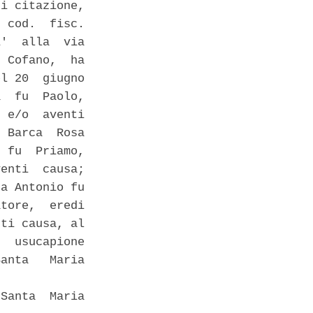
i citazione,

 cod.  fisc.

'  alla  via

 Cofano,  ha

l 20  giugno

  fu  Paolo,

 e/o  aventi

 Barca  Rosa

 fu  Priamo,

enti  causa;

a Antonio fu

tore,  eredi

ti causa, al

  usucapione

anta   Maria

Santa  Maria
