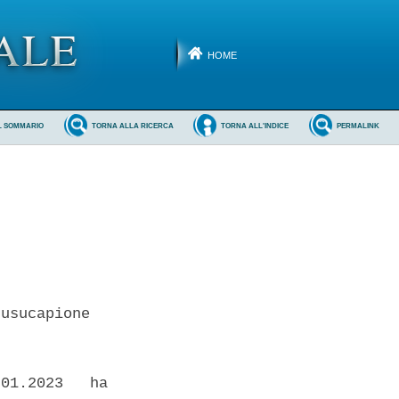
HOME
L SOMMARIO
TORNA ALLA RICERCA
TORNA ALL'INDICE
PERMALINK
usucapione 

01.2023   ha
