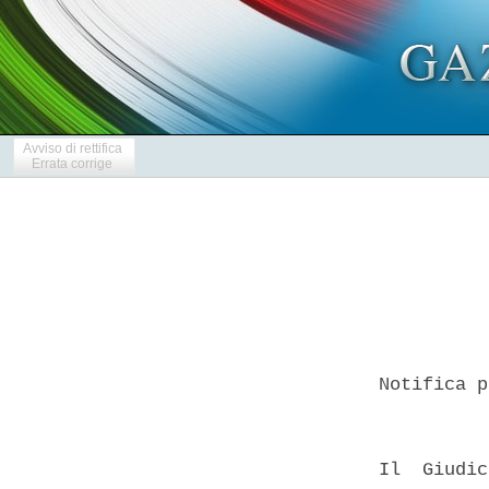
Avviso di rettifica
Errata corrige
  Notifica p
  Il  Giudic