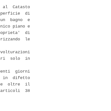
 al  Catasto

perficie  di

un  bagno  e

nico piano e

oprieta'  di

rizzando  le

volturazioni

ri  solo  in

enti  giorni

 in  difetto

e  oltre  il

articoli  38
