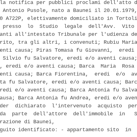
la notifica per pubblici proclami dell'atto d
 Antonio Pusole, nato a Baunei il 20.01.1979,
0 A722P, elettivamente domiciliato in Tortoli
 presso  lo  Studio  legale  dell'Avv.  Vito 
anti all'intestato Tribunale per l'udienza de
rito, tra gli altri, i convenuti; Rubiu Maria
enti causa; Piras Tomasa fu Giovanni,  eredi 
 Silvio fu Salvatore, eredi e/o aventi causa;
, eredi e/o aventi causa; Barca  Maria  Rosa 
enti causa; Barca Fiorentina,  eredi  e/o  av
ta fu Salvatore, eredi e/o aventi causa; Barc
redi e/o aventi causa; Barca Antonia fu Salva
ausa; Barca Antonia fu Andrea, eredi e/o aven
der  dichiarato  l'intervenuto  acquisto  per
da  parte  dell'attore  dell'immobile  in   S
razione di Baunei, 

guito identificato: - appartamento sito  in  