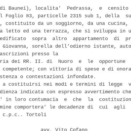
di Baunei), localita'  Pedrassa,  e  censito 
l Foglio 83, particelle 2315 sub 1, della  su
, costituito da un soggiorno, da una cucina, 
a letto ed una terrazza, che si sviluppa in u
edificato  sopra  altro  appartamento  di  pr
 Giovanna, sorella dell'odierno istante, auto
ascrizioni presso la 

ria dei RR. II. di  Nuoro  e  le  opportune  
 competente; con vittoria di spese e di onora
stenza o contestazioni infondate. 

 a costituirsi nei modi e termini di legge  v
dienza indicata con espresso avvertimento che
' in loro contumacia  e  che  la  costituzion
mine comportera' le decadenze di  cui  agli  
 c.p.c.. Tortoli 

              avv. Vito Cofano 
