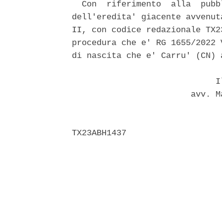
  Con  riferimento  alla  pubb
dell'eredita' giacente avvenut
II, con codice redazionale TX2
procedura che e' RG 1655/2022 
di nascita che e' Carru' (CN) 
                             Il
                        avv. M