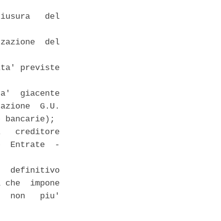
iusura   del

zazione  del

ta' previste

a'  giacente

azione  G.U.

 bancarie); 

   creditore

  Entrate  -

  definitivo

 che  impone

  non   piu'
