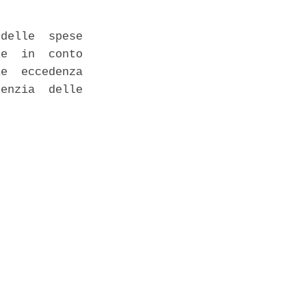
delle  spese

e  in  conto

e  eccedenza

enzia  delle
