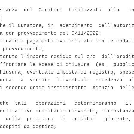


stanza  del  Curatore  finalizzata  alla   ch
; 

he il Curatore, in  adempimento  dell'autoriz
a con provvedimento del 9/11/2022: 

ttuato i pagamenti ivi indicati con le modali
 provvedimento; 

tenuto l'importo residuo sul c/c  dell'eredit
ffrontare le spese di chiusura  (es.  pubblic
hiusura, eventuale imposta di registro, spese
dera'  a  versare  l'eventuale  eccedenza  al
i secondo grado insoddisfatto  Agenzia  delle


che  tali   operazioni   determineranno   il 
dell'attivo ereditario rinvenuto, circostanza
  della  procedura  di  eredita'   giacente, 
cespiti da gestire; 
