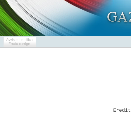
Avviso di rettifica
Errata corrige
      Eredit