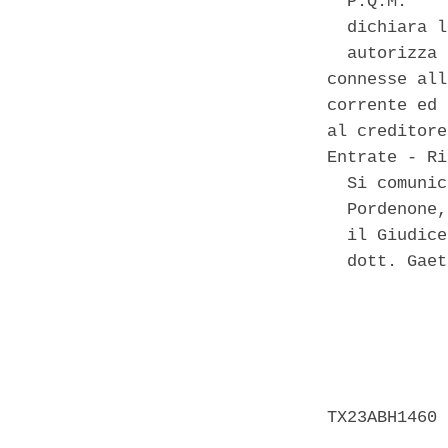
  P.Q.M. 

  dichiara l
  autorizza 
connesse all
corrente ed 
al creditore
Entrate - Ri
  Si comunic
  Pordenone,
  il Giudice 
  dott. Gaet
            
            