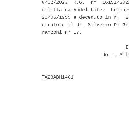
8/02/2023  R.G.  n°  16151/202
relitta da Abdel Hafez  Hegiaz
25/06/1955 e deceduto in M.  E
curatore il dr. Silverio Di Gi
Manzoni n° 17. 

                             Il
                     dott. Sil