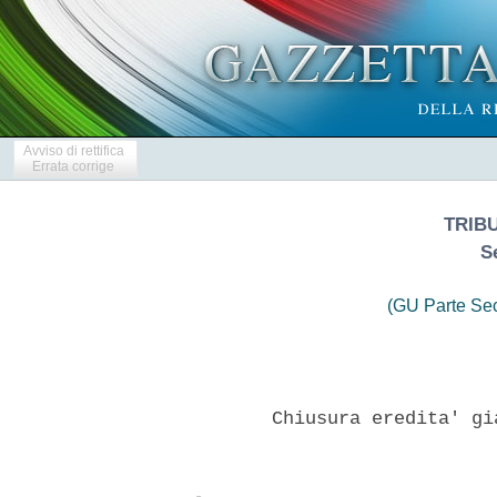
Avviso di rettifica
Errata corrige
TRIB
S
(GU Parte Se
          Chiusura eredita' gi