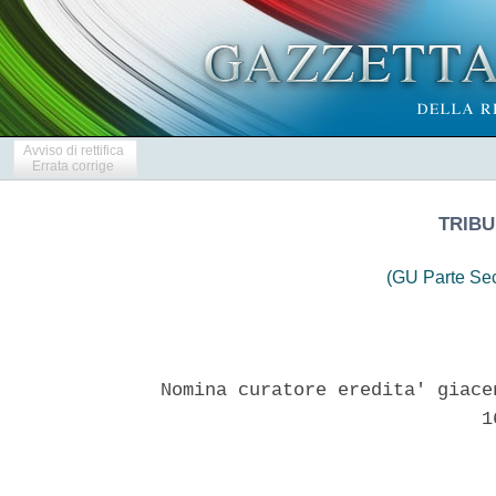
Avviso di rettifica
Errata corrige
TRIBU
(GU Parte Se
Nomina curatore eredita' giace
                             16