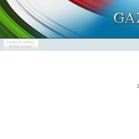
Avviso di rettifica
Errata corrige