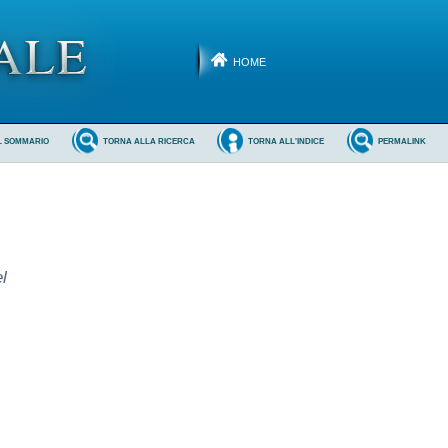
HOME
L SOMMARIO
TORNA ALLA RICERCA
TORNA ALL'INDICE
PERMALINK
l