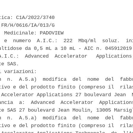
tica: C1A/2022/3740 

 FR/H/0616/IA/013/G 

' Medicinale: PADOVIEW 

  e  numero  A.I.C.:  222  Mbq/ml  soluz.  ini
ultidose da 0,5 mL a 10 mL - AIC n. 045912019 
A.I.C.:  Advanced  Accelerator   Applications 
e SAS. 

 variazioni: 

n  n.  A.5.a)  modifica  del  nome  del  fabbr
tivo e del prodotto finito (compreso il  rilas
 Accelerator Applications 27 boulevard Jean  M
ancia  a:  Advanced  Accelerator  Applications
ce SAS 27 boulevard Jean Moulin, 13005 Marsigl
n  n.  A.5.a)  modifica  del  nome  del  fabbr
tivo e del prodotto finito (compreso il  rilas