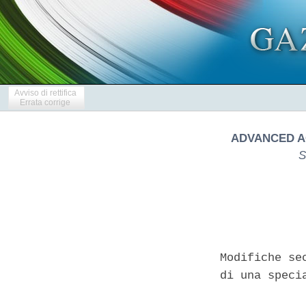
Avviso di rettifica
Errata corrige
ADVANCED A
S
Modifiche se
di una speci
            