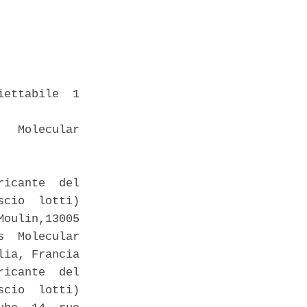
ettabile  1



  Molecular

icante  del

cio  lotti)

oulin,13005

  Molecular

ia, Francia 

icante  del

cio  lotti)
