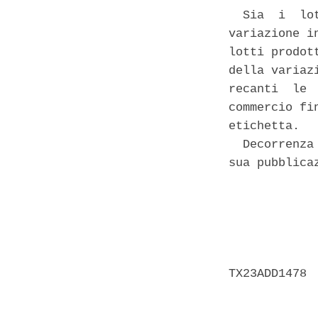
  Sia  i  lo
variazione i
lotti prodot
della variaz
recanti  le 
commercio fi
etichetta. 

  Decorrenza
sua pubblica
            
            