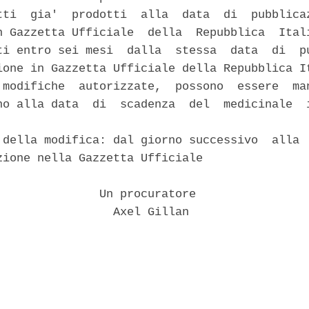
tti  gia'  prodotti  alla  data  di  pubblicaz
n Gazzetta Ufficiale  della  Repubblica  Itali
ti entro sei mesi  dalla  stessa  data  di  pu
ione in Gazzetta Ufficiale della Repubblica It
 modifiche  autorizzate,  possono  essere  man
no alla data  di  scadenza  del  medicinale  i
 della modifica: dal giorno successivo  alla  
zione nella Gazzetta Ufficiale 

               Un procuratore 

                 Axel Gillan 
