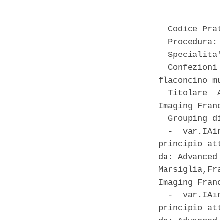
  Codice Pra
  Procedura:
  Specialita
  Confezioni
flaconcino m
  Titolare  
Imaging Franc
  Grouping di
  -  var.IAi
principio at
da: Advanced
Marsiglia,Fr
Imaging Fran
  -  var.IAi
principio at