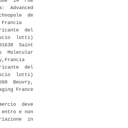
be  14  rue

:  Advanced

hnopole  de

Francia 

icante  del

cio  lotti)

1630  Saint

  Molecular

,Francia 

icante  del

cio  lotti)

60  Beuvry,

ging France

ercio  deve

entro e non

iazione  in
