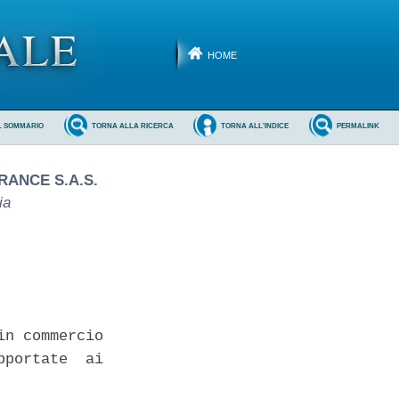
HOME
L SOMMARIO
TORNA ALLA RICERCA
TORNA ALL'INDICE
PERMALINK
ANCE S.A.S.
ia
n commercio

portate  ai
