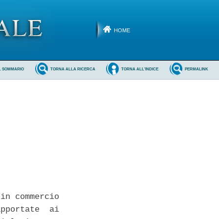
HOME
L SOMMARIO
TORNA ALLA RICERCA
TORNA ALL'INDICE
PERMALINK
in commercio

pportate  ai
