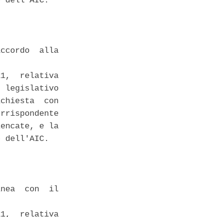
 dell'AIC. 

ccordo  alla

1,  relativa

 legislativo

chiesta  con

rrispondente

encate, e la

 dell'AIC. 

nea  con  il

1,  relativa
