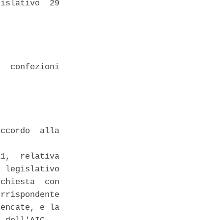
islativo  29

  confezioni

ccordo  alla

1,  relativa

 legislativo

chiesta  con

rrispondente

encate, e la
