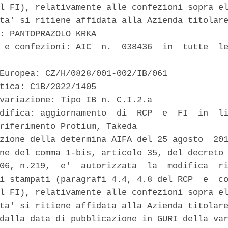
l FI), relativamente alle confezioni sopra el
ta' si ritiene affidata alla Azienda titolare
: PANTOPRAZOLO KRKA 

 e confezioni: AIC  n.  038436  in  tutte  le
Europea: CZ/H/0828/001-002/IB/061 

tica: C1B/2022/1405 

variazione: Tipo IB n. C.I.2.a 

difica: aggiornamento  di  RCP  e  FI  in  li
riferimento Protium, Takeda 

zione della determina AIFA del 25 agosto  201
ne del comma 1-bis, articolo 35, del decreto 
06, n.219,  e'  autorizzata  la  modifica  ri
i stampati (paragrafi 4.4, 4.8 del RCP  e  co
l FI), relativamente alle confezioni sopra el
ta' si ritiene affidata alla Azienda titolare
dalla data di pubblicazione in GURI della var