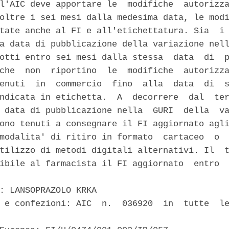
l'AIC deve apportare le  modifiche  autorizza
oltre i sei mesi dalla medesima data, le modi
tate anche al FI e all'etichettatura. Sia  i 
a data di pubblicazione della variazione nell
otti entro sei mesi dalla stessa  data  di  p
che  non  riportino  le  modifiche  autorizza
enuti  in  commercio  fino  alla  data  di  s
ndicata in etichetta.  A  decorrere  dal  ter
 data di pubblicazione nella  GURI  della  va
ono tenuti a consegnare il FI aggiornato agli
modalita' di ritiro in formato  cartaceo  o  
tilizzo di metodi digitali alternativi. Il  t
ibile al farmacista il FI aggiornato  entro  
: LANSOPRAZOLO KRKA 

 e confezioni: AIC  n.  036920  in  tutte  le