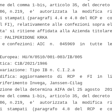
ne del comma 1-bis, articolo 35, del decreto 
06, n.219,  e'  autorizzata  la  modifica  ri
i stampati (paragrafi 4.4 e 4.8 del RCP e  co
l FI), relativamente alle confezioni sopra el
ta' si ritiene affidata alla Azienda titolare
: PALIPERIDONE KRKA 

 e confezioni: AIC  n.  045969  in  tutte  le
Europea: HU/H/0510/001-003/IB/005 

tica: C1B/2021/1986 

variazione: Tipo IB n. C.I.2.a 

difica: aggiornamento  di  RCP  e  FI  in  li
riferimento Invega, Janssen-Cilag 

zione della determina AIFA del 25 agosto  201
ne del comma 1-bis, articolo 35, del decreto 
06, n.219,  e'  autorizzata  la  modifica  ri
i  stampati  (paragrafo  4.8  del  RCP  e  co