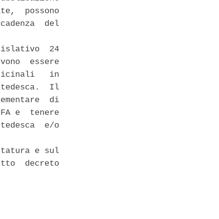
te,  possono

cadenza  del

islativo  24

vono  essere

icinali   in

tedesca.  Il

ementare  di

FA e  tenere

tedesca  e/o

tatura e sul

tto  decreto
