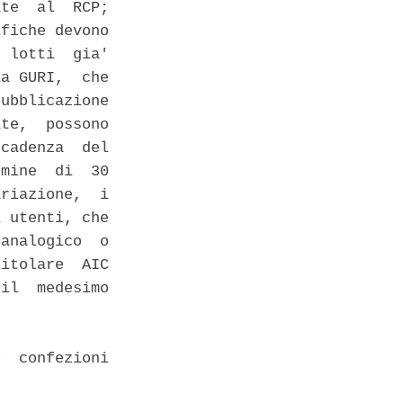
te  al  RCP;

fiche devono

 lotti  gia'

a GURI,  che

ubblicazione

te,  possono

cadenza  del

mine  di  30

riazione,  i

 utenti, che

analogico  o

itolare  AIC

il  medesimo

  confezioni
