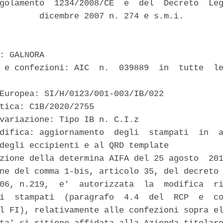
golamento  1234/2008/CE  e  del  Decreto  Leg
        dicembre 2007 n. 274 e s.m.i. 

: GALNORA 

 e confezioni: AIC  n.  039889  in  tutte  le
Europea: SI/H/0123/001-003/IB/022 

tica: C1B/2020/2755 

variazione: Tipo IB n. C.I.z 

difica: aggiornamento  degli  stampati  in  a
degli eccipienti e al QRD template 

zione della determina AIFA del 25 agosto  201
ne del comma 1-bis, articolo 35, del decreto 
06, n.219,  e'  autorizzata  la  modifica  ri
i  stampati  (paragrafo  4.4  del  RCP  e  co
l FI), relativamente alle confezioni sopra el