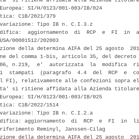
ta' si ritiene affidata alla Azienda titolare
Europea: SI/H/0123/001-003/IB/024 

tica: C1B/2021/379 

variazione: Tipo IB n. C.I.3.z 

difica:  aggiornamento  di  RCP  e  FI  in  a
USA/00001512/202003 

zione della determina AIFA del 25 agosto  201
ne del comma 1-bis, articolo 35, del decreto 
06, n.219,  e'  autorizzata  la  modifica  ri
i  stampati  (paragrafo  4.4  del  RCP  e  co
l FI), relativamente alle confezioni sopra el
ta' si ritiene affidata alla Azienda titolare
Europea: SI/H/0123/001-003/IB/025 

tica: C1B/2022/1514 

variazione: Tipo IB n. C.I.2.a 

difica: aggiornamento  di  RCP  e  FI  in  li
riferimento Reminyl, Janssen-Cilag 

zione della determina AIFA del 25 agosto  201