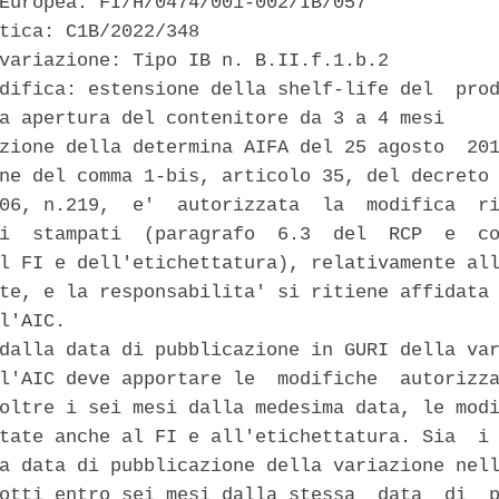
Europea: FI/H/0474/001-002/IB/057 

tica: C1B/2022/348 

variazione: Tipo IB n. B.II.f.1.b.2 

difica: estensione della shelf-life del  prod
a apertura del contenitore da 3 a 4 mesi 

zione della determina AIFA del 25 agosto  201
ne del comma 1-bis, articolo 35, del decreto 
06, n.219,  e'  autorizzata  la  modifica  ri
i  stampati  (paragrafo  6.3  del  RCP  e  co
l FI e dell'etichettatura), relativamente all
te, e la responsabilita' si ritiene affidata 
l'AIC. 

dalla data di pubblicazione in GURI della var
l'AIC deve apportare le  modifiche  autorizza
oltre i sei mesi dalla medesima data, le modi
tate anche al FI e all'etichettatura. Sia  i 
a data di pubblicazione della variazione nell
otti entro sei mesi dalla stessa  data  di  p