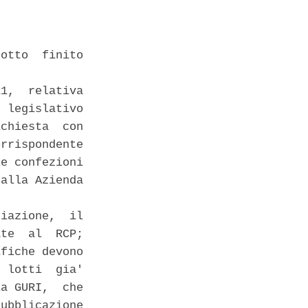
otto  finito

1,  relativa

 legislativo

chiesta  con

rrispondente

e confezioni

alla Azienda

iazione,  il

te  al  RCP;

fiche devono

 lotti  gia'

a GURI,  che

ubblicazione
