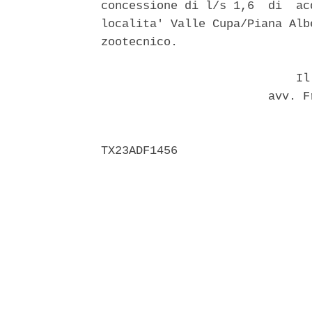
concessione di l/s 1,6  di  ac
localita' Valle Cupa/Piana Alb
zootecnico. 

                            Il 
                        avv. F