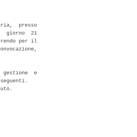
ria,  presso

  giorno  21

rendo per il

onvocazione,

 gestione  e

seguenti. 

uto. 

 
