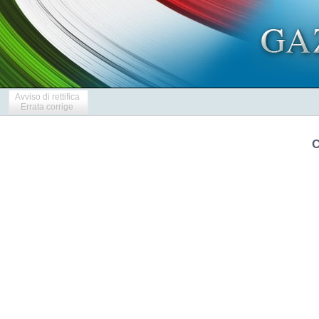
Avviso di rettifica
Errata corrige
C