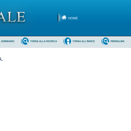
HOME
L SOMMARIO
TORNA ALLA RICERCA
TORNA ALL'INDICE
PERMALINK
A.