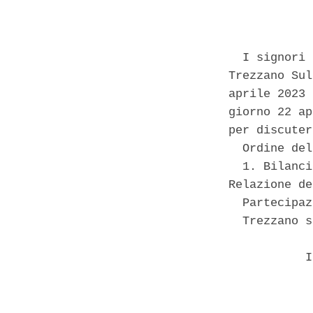
            
  I signori 
Trezzano Sul
aprile 2023 
giorno 22 ap
per discuter
  Ordine del
  1. Bilanci
Relazione de
  Partecipaz
  Trezzano s
           I
            