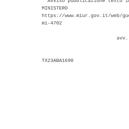
  Avviso pubblicazione testo i
MINISTERO                     
https://www.miur.gov.it/web/gu
mi-4702 

                          avv. 