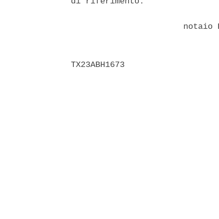
di riferimento. 

                       notaio 