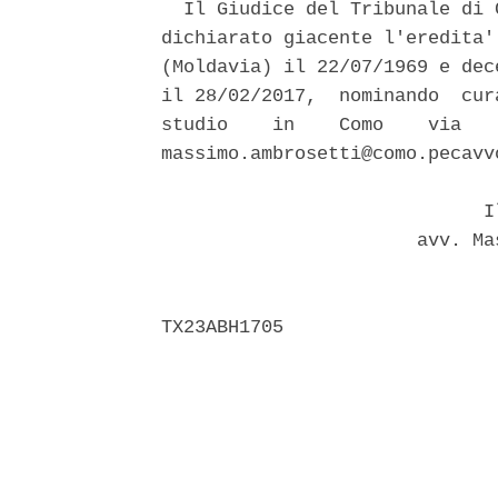
  Il Giudice del Tribunale di 
dichiarato giacente l'eredita'
(Moldavia) il 22/07/1969 e dec
il 28/02/2017,  nominando  cur
studio    in    Como    via   
massimo.ambrosetti@como.pecavvo
                             Il
                       avv. Ma