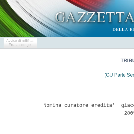
Avviso di rettifica
Errata corrige
TRIB
(GU Parte Se
Nomina curatore eredita'  giac
                           2805