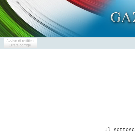
Avviso di rettifica
Errata corrige
            
  Il sottosc