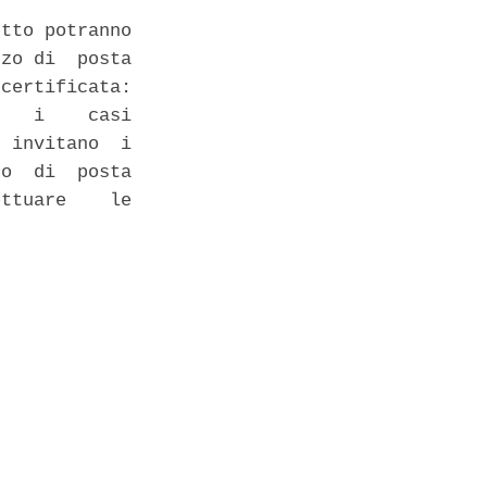
tto potranno

zo di  posta

certificata:

   i    casi

 invitano  i

o  di  posta

ttuare    le
