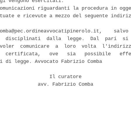
gi vengono esercitati. 

omunicazioni riguardanti la procedura in ogge
tuate e ricevute a mezzo del seguente indiriz
                                             
omba@pec.ordineavvocatipinerolo.it,    salvo 
  disciplinati  dalla  legge.  Dal  pari  si 
voler  comunicare  a  loro  volta  l'indirizz
  certificata,   ove   sia   possibile   effe
i di legge. Avvocato Fabrizio Comba 

                 Il curatore 

             avv. Fabrizio Comba 
