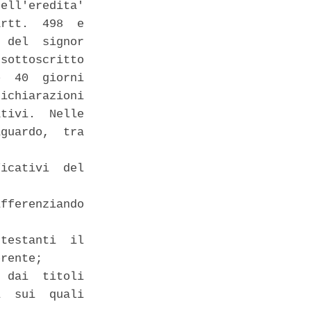
ell'eredita'

rtt.  498  e

 del  signor

sottoscritto

  40  giorni

ichiarazioni

tivi.  Nelle

guardo,  tra

icativi  del

fferenziando

testanti  il

rente; 

 dai  titoli

  sui  quali
