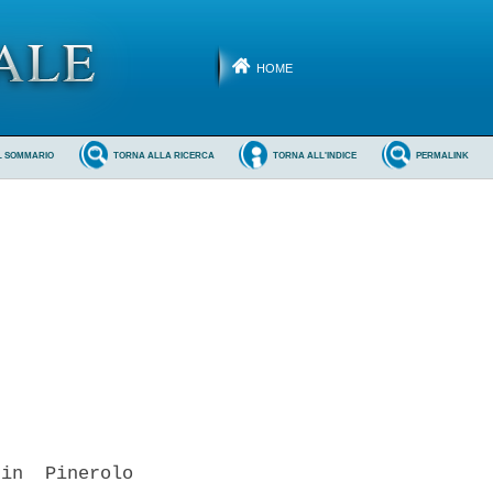
HOME
L SOMMARIO
TORNA ALLA RICERCA
TORNA ALL'INDICE
PERMALINK
in  Pinerolo
