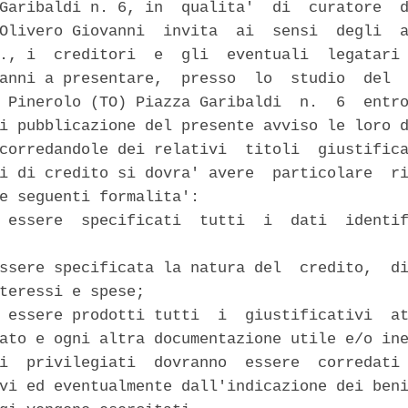
Garibaldi n. 6, in  qualita'  di  curatore  d
Olivero Giovanni  invita  ai  sensi  degli  a
., i  creditori  e  gli  eventuali  legatari 
anni a presentare,  presso  lo  studio  del  
 Pinerolo (TO) Piazza Garibaldi  n.  6  entro
i pubblicazione del presente avviso le loro d
corredandole dei relativi  titoli  giustifica
i di credito si dovra' avere  particolare  ri
e seguenti formalita': 

 essere  specificati  tutti  i  dati  identif
ssere specificata la natura del  credito,  di
teressi e spese; 

 essere prodotti tutti  i  giustificativi  at
ato e ogni altra documentazione utile e/o ine
i  privilegiati  dovranno  essere  corredati 
vi ed eventualmente dall'indicazione dei beni