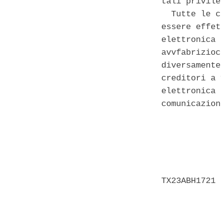
tali privile
  Tutte le c
essere effet
elettronica 
avvfabrizioc
diversamente
creditori a 
elettronica 
comunicazion
            
            